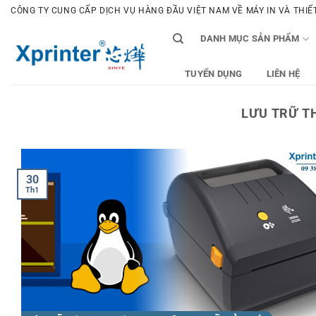
Bỏ
CÔNG TY CUNG CẤP DỊCH VỤ HÀNG ĐẦU VIỆT NAM VỀ MÁY IN VÀ THIẾT 
qua
DANH MỤC SẢN PHẨM
nội
dung
TUYỂN DỤNG
LIÊN HỆ
LƯU TRỮ T
30
Th1