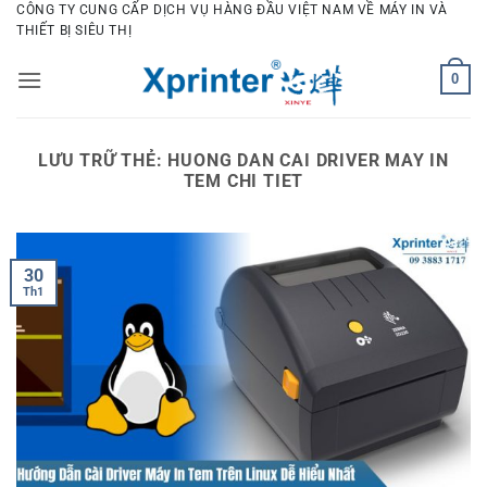
Bỏ
CÔNG TY CUNG CẤP DỊCH VỤ HÀNG ĐẦU VIỆT NAM VỀ MÁY IN VÀ
THIẾT BỊ SIÊU THỊ
qua
nội
0
dung
LƯU TRỮ THẺ:
HUONG DAN CAI DRIVER MAY IN
TEM CHI TIET
30
Th1