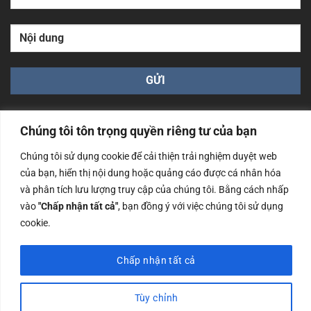
Chúng tôi tôn trọng quyền riêng tư của bạn
Chúng tôi sử dụng cookie để cải thiện trải nghiệm duyệt web
của bạn, hiển thị nội dung hoặc quảng cáo được cá nhân hóa
Công ty TNHH Nam Bình Xương - Số ĐKKD: 0108783483
và phân tích lưu lượng truy cập của chúng tôi. Bằng cách nhấp
cấp ngày 14/06/2019 bởi Sở Kế Hoạch và Đầu Tư Tp. Hà
Nội
vào
"Chấp nhận tất cả"
, bạn đồng ý với việc chúng tôi sử dụng
cookie.
Copyrights @2023 Nam Binh Xuong. All Rights Reserved
Chấp nhận tất cả
Tùy chỉnh