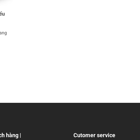
ểu
đang
ch hàng |
Cutomer service