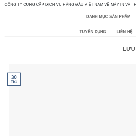
Bỏ
CÔNG TY CUNG CẤP DỊCH VỤ HÀNG ĐẦU VIỆT NAM VỀ MÁY IN VÀ THI
qua
DANH MỤC SẢN PHẨM
nội
dung
TUYỂN DỤNG
LIÊN HỆ
LƯU
30
Th1