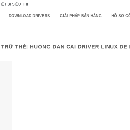
ẾT BỊ SIÊU THỊ
DOWNLOAD DRIVERS
GIẢI PHÁP BÁN HÀNG
HỒ SƠ C
 TRỮ THẺ:
HUONG DAN CAI DRIVER LINUX DE 