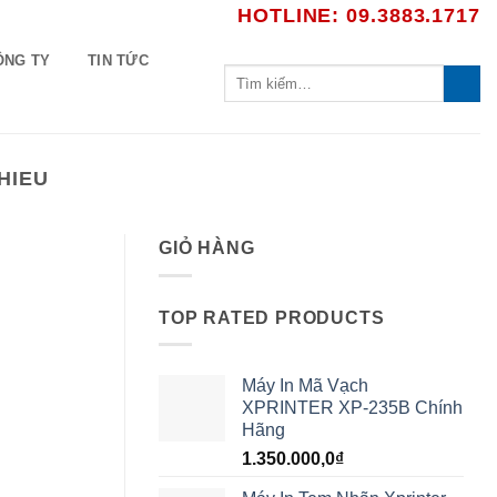
HOTLINE: 09.3883.1717
ÔNG TY
TIN TỨC
Tìm
kiếm:
HIEU
GIỎ HÀNG
TOP RATED PRODUCTS
Máy In Mã Vạch
XPRINTER XP-235B Chính
Hãng
1.350.000,0
₫