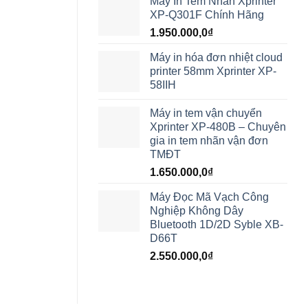
Máy In Tem Nhãn Xprinter
XP-Q301F Chính Hãng
1.950.000,0
₫
Máy in hóa đơn nhiệt cloud
printer 58mm Xprinter XP-
58IIH
Máy in tem vận chuyển
Xprinter XP-480B – Chuyên
gia in tem nhãn vận đơn
TMĐT
1.650.000,0
₫
Máy Đọc Mã Vạch Công
Nghiệp Không Dây
Bluetooth 1D/2D Syble XB-
D66T
2.550.000,0
₫