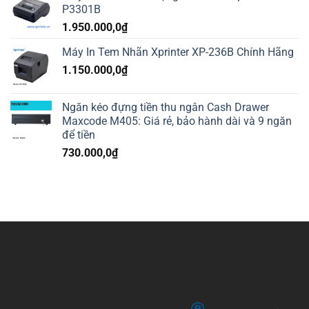
P3301B
1.950.000,0
₫
Máy In Tem Nhãn Xprinter XP-236B Chính Hãng
1.150.000,0
₫
Ngăn kéo đựng tiền thu ngân Cash Drawer
Maxcode M405: Giá rẻ, bảo hành dài và 9 ngăn
để tiền
730.000,0
₫