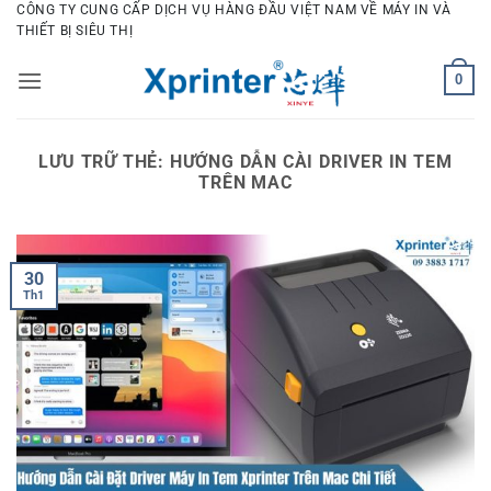
Bỏ
CÔNG TY CUNG CẤP DỊCH VỤ HÀNG ĐẦU VIỆT NAM VỀ MÁY IN VÀ
THIẾT BỊ SIÊU THỊ
qua
nội
0
dung
LƯU TRỮ THẺ:
HƯỚNG DẪN CÀI DRIVER IN TEM
TRÊN MAC
30
Th1