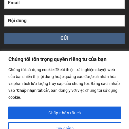
Chúng tôi tôn trọng quyền riêng tư của bạn
Chúng tôi sử dụng cookie để cải thiện trải nghiệm duyệt web
của bạn, hiển thị nội dung hoặc quảng cáo được cá nhân hóa
Công ty TNHH Nam Bình Xương - Số ĐKKD: 0108783483
và phân tích lưu lượng truy cập của chúng tôi. Bằng cách nhấp
cấp ngày 14/06/2019 bởi Sở Kế Hoạch và Đầu Tư Tp. Hà
Nội
vào
"Chấp nhận tất cả"
, bạn đồng ý với việc chúng tôi sử dụng
cookie.
Copyrights @2023 Nam Binh Xuong. All Rights Reserved
Chấp nhận tất cả
Tùy chỉnh