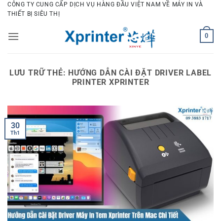
Bỏ
CÔNG TY CUNG CẤP DỊCH VỤ HÀNG ĐẦU VIỆT NAM VỀ MÁY IN VÀ
THIẾT BỊ SIÊU THỊ
qua
nội
0
dung
LƯU TRỮ THẺ:
HƯỚNG DẪN CÀI ĐẶT DRIVER LABEL
PRINTER XPRINTER
30
Th1