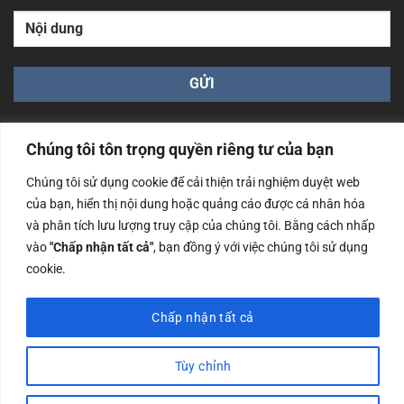
Chúng tôi tôn trọng quyền riêng tư của bạn
Chúng tôi sử dụng cookie để cải thiện trải nghiệm duyệt web
của bạn, hiển thị nội dung hoặc quảng cáo được cá nhân hóa
Công ty TNHH Nam Bình Xương - Số ĐKKD: 0108783483
và phân tích lưu lượng truy cập của chúng tôi. Bằng cách nhấp
cấp ngày 14/06/2019 bởi Sở Kế Hoạch và Đầu Tư Tp. Hà
Nội
vào
"Chấp nhận tất cả"
, bạn đồng ý với việc chúng tôi sử dụng
cookie.
Copyrights @2023 Nam Binh Xuong. All Rights Reserved
Chấp nhận tất cả
Tùy chỉnh