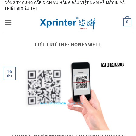
Bỏ
CÔNG TY CUNG CẤP DỊCH VỤ HÀNG ĐẦU VIỆT NAM VỀ MÁY IN VÀ
THIẾT BỊ SIÊU THỊ
qua
nội
0
dung
LƯU TRỮ THẺ:
HONEYWELL
16
Th1