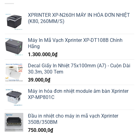
XPRINTER XP-N260H MÁY IN HÓA ĐƠN NHIỆT
(K80, 260MM/S)
Máy In Mã Vạch Xprinter XP-DT108B Chính
Hãng
1.300.000,0
₫
Decal Giấy In Nhiệt 75x100mm (A7) - Cuộn Dài
30.3m, 300 Tem
39.000,0
₫
Máy in hóa đơn nhiệt module âm bàn Xprinter
XP-MP801C
Đầu in nhiệt cho máy in mã vạch Xprinter
350B/350BM
750.000,0
₫