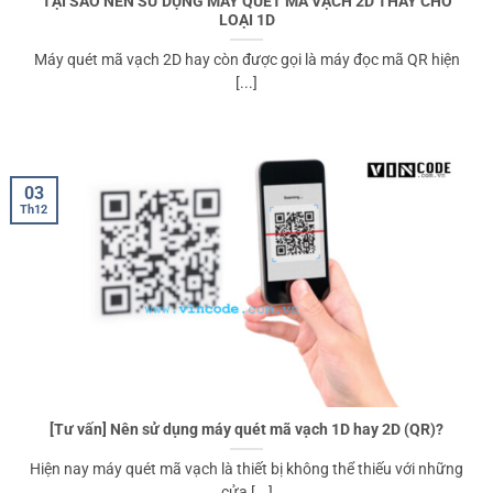
TẠI SAO NÊN SỬ DỤNG MÁY QUÉT MÃ VẠCH 2D THAY CHO
LOẠI 1D
Máy quét mã vạch 2D hay còn được gọi là máy đọc mã QR hiện
[...]
03
Th12
[Tư vấn] Nên sử dụng máy quét mã vạch 1D hay 2D (QR)?
Hiện nay máy quét mã vạch là thiết bị không thể thiếu với những
cửa [...]