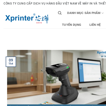
Bỏ
CÔNG TY CUNG CẤP DỊCH VỤ HÀNG ĐẦU VIỆT NAM VỀ MÁY IN VÀ THIẾT 
qua
DANH MỤC SẢN PHẨM
nội
dung
TUYỂN DỤNG
LIÊN HỆ
09
Th4