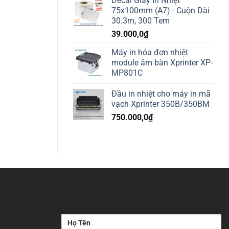
Decal Giấy In Nhiệt
75x100mm (A7) - Cuộn Dài
30.3m, 300 Tem
39.000,0
₫
Máy in hóa đơn nhiệt
module âm bàn Xprinter XP-
MP801C
Đầu in nhiệt cho máy in mã
vạch Xprinter 350B/350BM
750.000,0
₫