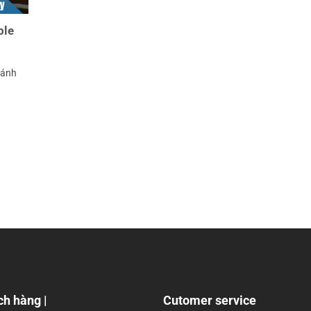
ble
Đánh
ch hàng |
Cutomer service