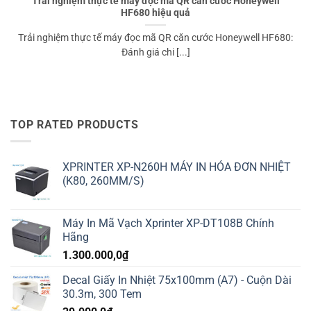
Trải nghiệm thực tế máy đọc mã QR căn cước Honeywell
HF680 hiệu quả
Trải nghiệm thực tế máy đọc mã QR căn cước Honeywell HF680:
Đánh giá chi [...]
TOP RATED PRODUCTS
XPRINTER XP-N260H MÁY IN HÓA ĐƠN NHIỆT
(K80, 260MM/S)
Máy In Mã Vạch Xprinter XP-DT108B Chính
Hãng
1.300.000,0
₫
Decal Giấy In Nhiệt 75x100mm (A7) - Cuộn Dài
30.3m, 300 Tem