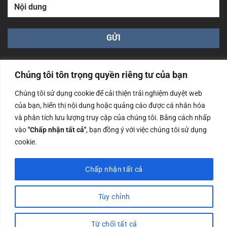
Chúng tôi tôn trọng quyền riêng tư của bạn
Chúng tôi sử dụng cookie để cải thiện trải nghiệm duyệt web
của bạn, hiển thị nội dung hoặc quảng cáo được cá nhân hóa
Công ty TNHH Nam Bình Xương - Số ĐKKD: 0108783483
và phân tích lưu lượng truy cập của chúng tôi. Bằng cách nhấp
cấp ngày 14/06/2019 bởi Sở Kế Hoạch và Đầu Tư Tp. Hà
Nội
vào
"Chấp nhận tất cả"
, bạn đồng ý với việc chúng tôi sử dụng
cookie.
Copyrights @2023 Nam Binh Xuong. All Rights Reserved
Chấp nhận tất cả
Tùy chỉnh
Từ chối tất cả