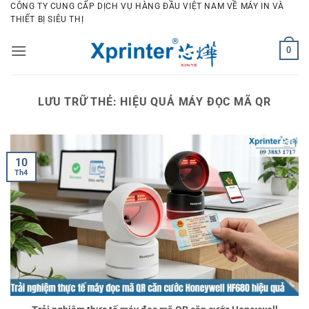
Bỏ
CÔNG TY CUNG CẤP DỊCH VỤ HÀNG ĐẦU VIỆT NAM VỀ MÁY IN VÀ
THIẾT BỊ SIÊU THỊ
qua
nội
0
dung
LƯU TRỮ THẺ:
HIỆU QUẢ MÁY ĐỌC MÃ QR
10
Th4