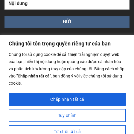
Chúng tôi tôn trọng quyền riêng tư của bạn
Chúng tôi sử dụng cookie để cải thiện trải nghiệm duyệt web
của bạn, hiển thị nội dung hoặc quảng cáo được cá nhân hóa
Công ty TNHH Nam Bình Xương - Số ĐKKD: 0108783483
và phân tích lưu lượng truy cập của chúng tôi. Bằng cách nhấp
cấp ngày 14/06/2019 bởi Sở Kế Hoạch và Đầu Tư Tp. Hà
Nội
vào
"Chấp nhận tất cả"
, bạn đồng ý với việc chúng tôi sử dụng
cookie.
Copyrights @2023 Nam Binh Xuong. All Rights Reserved
Chấp nhận tất cả
Tùy chỉnh
Từ chối tất cả