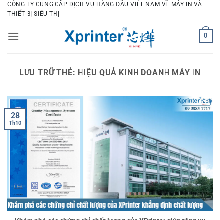
Bỏ
CÔNG TY CUNG CẤP DỊCH VỤ HÀNG ĐẦU VIỆT NAM VỀ MÁY IN VÀ
THIẾT BỊ SIÊU THỊ
qua
nội
0
dung
LƯU TRỮ THẺ:
HIỆU QUẢ KINH DOANH MÁY IN
28
Th10