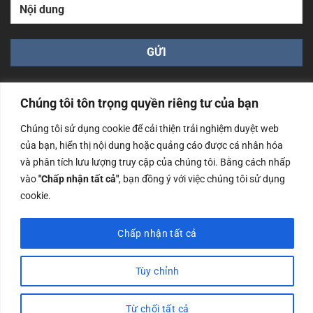
Chúng tôi tôn trọng quyền riêng tư của bạn
Chúng tôi sử dụng cookie để cải thiện trải nghiệm duyệt web
của bạn, hiển thị nội dung hoặc quảng cáo được cá nhân hóa
Công ty TNHH Nam Bình Xương - Số ĐKKD: 0108783483
và phân tích lưu lượng truy cập của chúng tôi. Bằng cách nhấp
cấp ngày 14/06/2019 bởi Sở Kế Hoạch và Đầu Tư Tp. Hà
Nội
vào
"Chấp nhận tất cả"
, bạn đồng ý với việc chúng tôi sử dụng
cookie.
Copyrights @2023 Nam Binh Xuong. All Rights Reserved
Chấp nhận tất cả
Tùy chỉnh
Từ chối tất cả