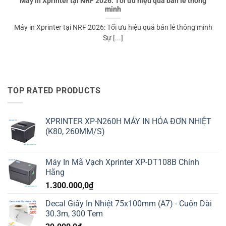
Máy in Xprinter tại NRF 2026: Tối ưu hiệu quả bán lẻ thông
minh
Máy in Xprinter tại NRF 2026: Tối ưu hiệu quả bán lẻ thông minh
Sự [...]
TOP RATED PRODUCTS
XPRINTER XP-N260H MÁY IN HÓA ĐƠN NHIỆT
(K80, 260MM/S)
Máy In Mã Vạch Xprinter XP-DT108B Chính
Hãng
1.300.000,0
₫
Decal Giấy In Nhiệt 75x100mm (A7) - Cuộn Dài
30.3m, 300 Tem