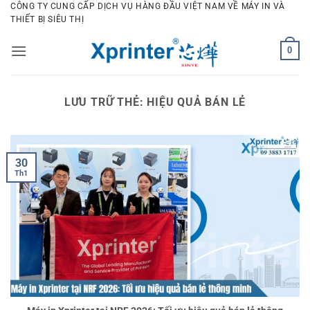
Bỏ
CÔNG TY CUNG CẤP DỊCH VỤ HÀNG ĐẦU VIỆT NAM VỀ MÁY IN VÀ
THIẾT BỊ SIÊU THỊ
qua
nội
0
dung
LƯU TRỮ THẺ:
HIỆU QUẢ BÁN LẺ
30
Th1