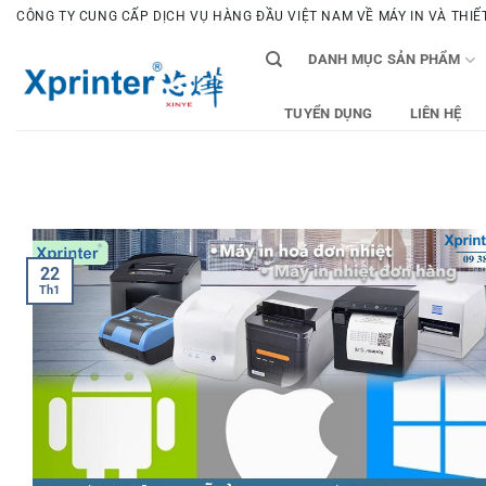
Bỏ
CÔNG TY CUNG CẤP DỊCH VỤ HÀNG ĐẦU VIỆT NAM VỀ MÁY IN VÀ THIẾT 
qua
DANH MỤC SẢN PHẨM
nội
dung
TUYỂN DỤNG
LIÊN HỆ
22
Th1