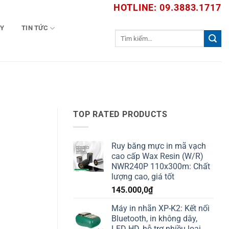
HOTLINE: 09.3883.1717
TY
TIN TỨC
Tìm
kiếm:
TOP RATED PRODUCTS
Ruy băng mực in mã vạch
cao cấp Wax Resin (W/R)
NWR240P 110x300m: Chất
lượng cao, giá tốt
145.000,0
₫
Máy in nhãn XP-K2: Kết nối
Bluetooth, in không dây,
LED HD, hỗ trợ nhiều loại