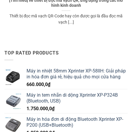
[Tìm hiểu] về thiết bị đọc mã vạch QR, ứng dụng trong các mô
hình kinh doanh
Thiết bị đọc mã vạch QR-Code hay còn được gọi là đầu đọc mã
vạch [...]
TOP RATED PRODUCTS
Máy in nhiệt 58mm Xprinter XP-58IIH: Giải pháp
in hóa đơn giá rẻ, hiệu quả cho mọi cửa hàng
660.000,0
₫
Máy in tem nhãn di dộng Xprinter XP-P324B
(Bluetooth, USB)
1.750.000,0
₫
Máy in hóa đơn di động Bluetooth Xprinter XP-
P200 (USB+Bluetooth)