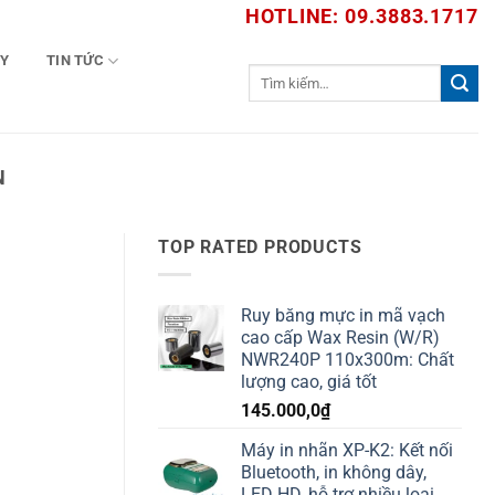
HOTLINE: 09.3883.1717
TY
TIN TỨC
Tìm
kiếm:
N
TOP RATED PRODUCTS
Ruy băng mực in mã vạch
cao cấp Wax Resin (W/R)
NWR240P 110x300m: Chất
lượng cao, giá tốt
145.000,0
₫
Máy in nhãn XP-K2: Kết nối
Bluetooth, in không dây,
LED HD, hỗ trợ nhiều loại