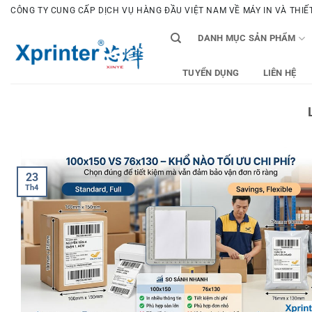
Bỏ
CÔNG TY CUNG CẤP DỊCH VỤ HÀNG ĐẦU VIỆT NAM VỀ MÁY IN VÀ THIẾT 
qua
DANH MỤC SẢN PHẨM
nội
dung
TUYỂN DỤNG
LIÊN HỆ
23
Th4