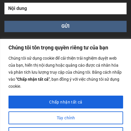
Chúng tôi tôn trọng quyền riêng tư của bạn
Chúng tôi sử dụng cookie để cải thiện trải nghiệm duyệt web
của bạn, hiển thị nội dung hoặc quảng cáo được cá nhân hóa
Công ty TNHH Nam Bình Xương - Số ĐKKD: 0108783483
và phân tích lưu lượng truy cập của chúng tôi. Bằng cách nhấp
cấp ngày 14/06/2019 bởi Sở Kế Hoạch và Đầu Tư Tp. Hà
Nội
vào
"Chấp nhận tất cả"
, bạn đồng ý với việc chúng tôi sử dụng
cookie.
Copyrights @2023 Nam Binh Xuong. All Rights Reserved
Chấp nhận tất cả
Tùy chỉnh