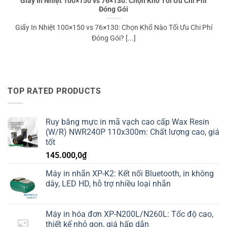
Giấy In Nhiệt 100×150 vs 76×130: Chọn Khổ Tối Ưu Chi Phí
Đóng Gói
Giấy In Nhiệt 100×150 vs 76×130: Chọn Khổ Nào Tối Ưu Chi Phí
Đóng Gói? [...]
TOP RATED PRODUCTS
Ruy băng mực in mã vạch cao cấp Wax Resin
(W/R) NWR240P 110x300m: Chất lượng cao, giá
tốt
145.000,0
₫
Máy in nhãn XP-K2: Kết nối Bluetooth, in không
dây, LED HD, hỗ trợ nhiều loại nhãn
Máy in hóa đơn XP-N200L/N260L: Tốc độ cao,
thiết kế nhỏ gọn, giá hấp dẫn