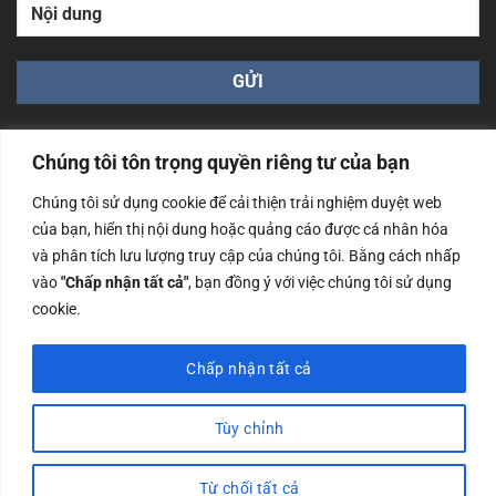
Chúng tôi tôn trọng quyền riêng tư của bạn
Chúng tôi sử dụng cookie để cải thiện trải nghiệm duyệt web
của bạn, hiển thị nội dung hoặc quảng cáo được cá nhân hóa
Công ty TNHH Nam Bình Xương - Số ĐKKD: 0108783483
và phân tích lưu lượng truy cập của chúng tôi. Bằng cách nhấp
cấp ngày 14/06/2019 bởi Sở Kế Hoạch và Đầu Tư Tp. Hà
Nội
vào
"Chấp nhận tất cả"
, bạn đồng ý với việc chúng tôi sử dụng
cookie.
Copyrights @2023 Nam Binh Xuong. All Rights Reserved
Chấp nhận tất cả
Tùy chỉnh
Từ chối tất cả