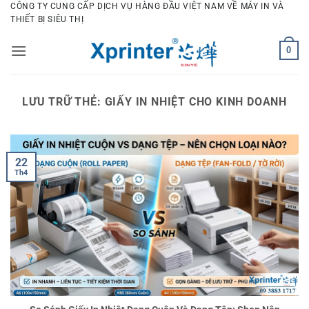
Bỏ
CÔNG TY CUNG CẤP DỊCH VỤ HÀNG ĐẦU VIỆT NAM VỀ MÁY IN VÀ
THIẾT BỊ SIÊU THỊ
qua
nội
0
dung
LƯU TRỮ THẺ:
GIẤY IN NHIỆT CHO KINH DOANH
22
Th4