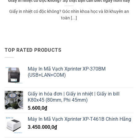
Giấy in nhiệt có độc không? Sự thật bạn cần biết ngay hôm nay
Giấy in nhiệt có độc không? Góc nhìn khoa học và lời khuyên an
toàn [...]
TOP RATED PRODUCTS
Máy In Mã Vạch Xprinter XP-370BM
(USB+LAN+COM)
Giấy in hóa đơn | Giấy in nhiệt | Giấy in bill
K80x45 (80mm, Phi 45mm)
5.600,0
₫
Máy In Mã Vạch Xprinter XP-T461B Chính Hãng
3.450.000,0
₫