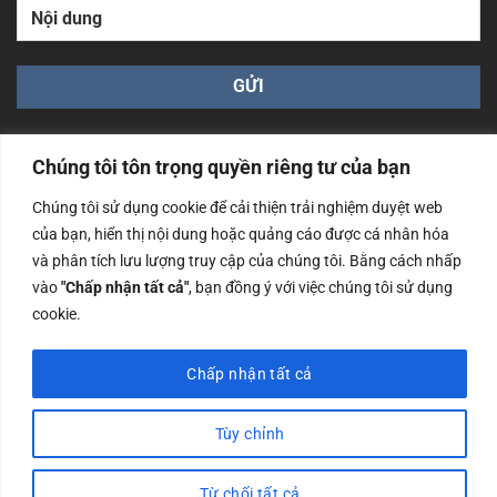
Chúng tôi tôn trọng quyền riêng tư của bạn
Chúng tôi sử dụng cookie để cải thiện trải nghiệm duyệt web
của bạn, hiển thị nội dung hoặc quảng cáo được cá nhân hóa
Công ty TNHH Nam Bình Xương - Số ĐKKD: 0108783483
và phân tích lưu lượng truy cập của chúng tôi. Bằng cách nhấp
cấp ngày 14/06/2019 bởi Sở Kế Hoạch và Đầu Tư Tp. Hà
Nội
vào
"Chấp nhận tất cả"
, bạn đồng ý với việc chúng tôi sử dụng
cookie.
Copyrights @2023 Nam Binh Xuong. All Rights Reserved
Chấp nhận tất cả
Tùy chỉnh
Từ chối tất cả