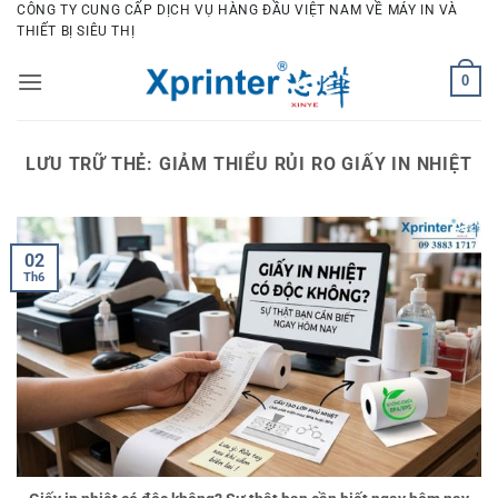
Bỏ
CÔNG TY CUNG CẤP DỊCH VỤ HÀNG ĐẦU VIỆT NAM VỀ MÁY IN VÀ
THIẾT BỊ SIÊU THỊ
qua
nội
0
dung
LƯU TRỮ THẺ:
GIẢM THIỂU RỦI RO GIẤY IN NHIỆT
02
Th6