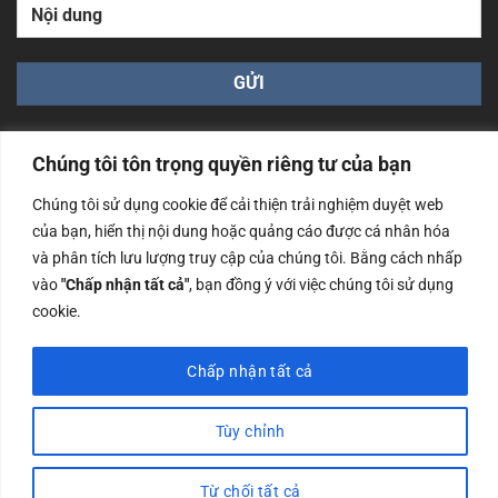
Chúng tôi tôn trọng quyền riêng tư của bạn
Chúng tôi sử dụng cookie để cải thiện trải nghiệm duyệt web
của bạn, hiển thị nội dung hoặc quảng cáo được cá nhân hóa
Công ty TNHH Nam Bình Xương - Số ĐKKD: 0108783483
và phân tích lưu lượng truy cập của chúng tôi. Bằng cách nhấp
cấp ngày 14/06/2019 bởi Sở Kế Hoạch và Đầu Tư Tp. Hà
Nội
vào
"Chấp nhận tất cả"
, bạn đồng ý với việc chúng tôi sử dụng
cookie.
Copyrights @2023 Nam Binh Xuong. All Rights Reserved
Chấp nhận tất cả
Tùy chỉnh
Từ chối tất cả