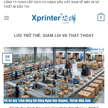
Bỏ
CÔNG TY CUNG CẤP DỊCH VỤ HÀNG ĐẦU VIỆT NAM VỀ MÁY IN VÀ
THIẾT BỊ SIÊU THỊ
qua
nội
0
dung
LƯU TRỮ THẺ:
GIAM LOI VA THAT THOAT
04
Th4