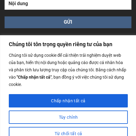
Chúng tôi tôn trọng quyền riêng tư của bạn
Chúng tôi sử dụng cookie để cải thiện trải nghiệm duyệt web
của bạn, hiển thị nội dung hoặc quảng cáo được cá nhân hóa
Công ty TNHH Nam Bình Xương - Số ĐKKD: 0108783483
và phân tích lưu lượng truy cập của chúng tôi. Bằng cách nhấp
cấp ngày 14/06/2019 bởi Sở Kế Hoạch và Đầu Tư Tp. Hà
Nội
vào
"Chấp nhận tất cả"
, bạn đồng ý với việc chúng tôi sử dụng
cookie.
Copyrights @2023 Nam Binh Xuong. All Rights Reserved
Chấp nhận tất cả
Tùy chỉnh
Từ chối tất cả