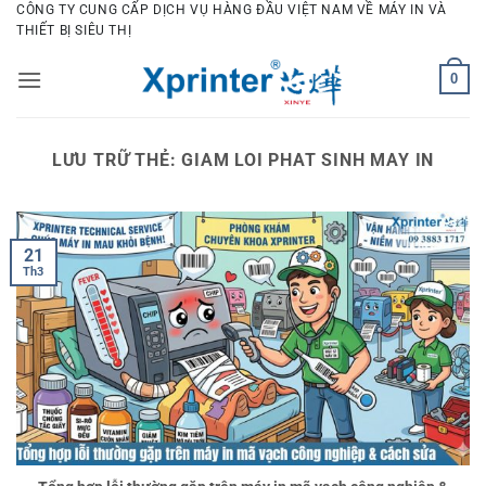
Bỏ
CÔNG TY CUNG CẤP DỊCH VỤ HÀNG ĐẦU VIỆT NAM VỀ MÁY IN VÀ
THIẾT BỊ SIÊU THỊ
qua
nội
0
dung
LƯU TRỮ THẺ:
GIAM LOI PHAT SINH MAY IN
21
Th3