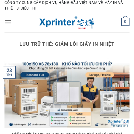
Bỏ
CÔNG TY CUNG CẤP DỊCH VỤ HÀNG ĐẦU VIỆT NAM VỀ MÁY IN VÀ
THIẾT BỊ SIÊU THỊ
qua
nội
0
dung
LƯU TRỮ THẺ:
GIẢM LỖI GIẤY IN NHIỆT
23
Th4