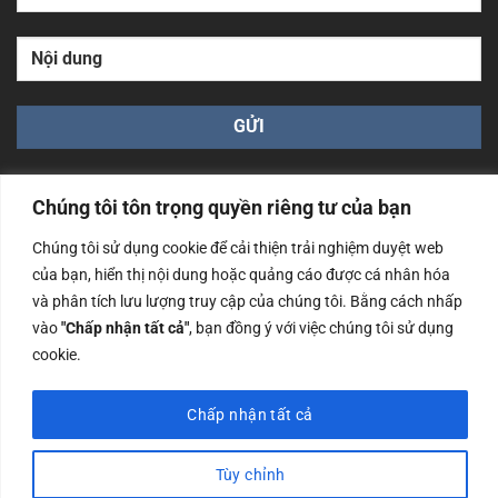
Chúng tôi tôn trọng quyền riêng tư của bạn
Chúng tôi sử dụng cookie để cải thiện trải nghiệm duyệt web
của bạn, hiển thị nội dung hoặc quảng cáo được cá nhân hóa
Công ty TNHH Nam Bình Xương - Số ĐKKD: 0108783483
và phân tích lưu lượng truy cập của chúng tôi. Bằng cách nhấp
cấp ngày 14/06/2019 bởi Sở Kế Hoạch và Đầu Tư Tp. Hà
Nội
vào
"Chấp nhận tất cả"
, bạn đồng ý với việc chúng tôi sử dụng
cookie.
Copyrights @2023 Nam Binh Xuong. All Rights Reserved
Chấp nhận tất cả
Tùy chỉnh