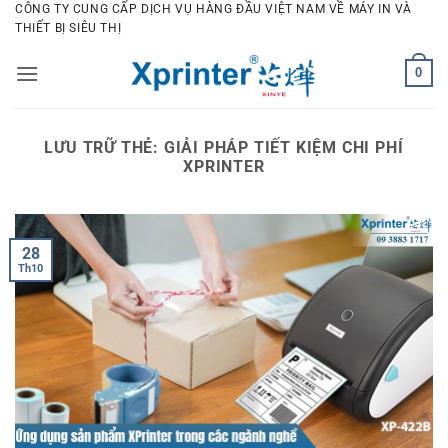
Bỏ
CÔNG TY CUNG CẤP DỊCH VỤ HÀNG ĐẦU VIỆT NAM VỀ MÁY IN VÀ
THIẾT BỊ SIÊU THỊ
qua
nội
0
dung
LƯU TRỮ THẺ:
GIẢI PHÁP TIẾT KIỆM CHI PHÍ
XPRINTER
28
Th10