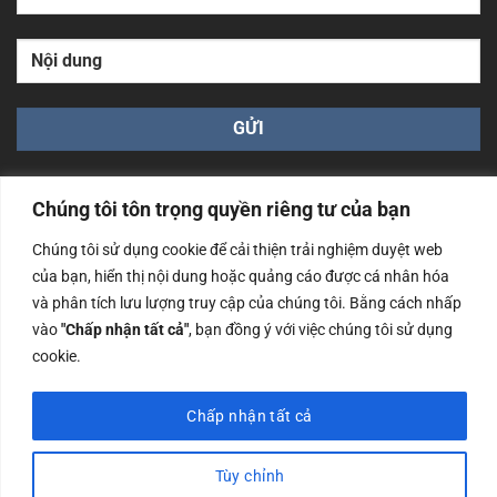
Chúng tôi tôn trọng quyền riêng tư của bạn
Chúng tôi sử dụng cookie để cải thiện trải nghiệm duyệt web
của bạn, hiển thị nội dung hoặc quảng cáo được cá nhân hóa
Công ty TNHH Nam Bình Xương - Số ĐKKD: 0108783483
và phân tích lưu lượng truy cập của chúng tôi. Bằng cách nhấp
cấp ngày 14/06/2019 bởi Sở Kế Hoạch và Đầu Tư Tp. Hà
Nội
vào
"Chấp nhận tất cả"
, bạn đồng ý với việc chúng tôi sử dụng
cookie.
Copyrights @2023 Nam Binh Xuong. All Rights Reserved
Chấp nhận tất cả
Tùy chỉnh