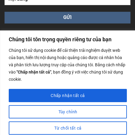
Chúng tôi tôn trọng quyền riêng tư của bạn
Chúng tôi sử dụng cookie để cải thiện trải nghiệm duyệt web
của bạn, hiển thị nội dung hoặc quảng cáo được cá nhân hóa
Công ty TNHH Nam Bình Xương - Số ĐKKD: 0108783483
và phân tích lưu lượng truy cập của chúng tôi. Bằng cách nhấp
cấp ngày 14/06/2019 bởi Sở Kế Hoạch và Đầu Tư Tp. Hà
Nội
vào
"Chấp nhận tất cả"
, bạn đồng ý với việc chúng tôi sử dụng
cookie.
Copyrights @2023 Nam Binh Xuong. All Rights Reserved
Chấp nhận tất cả
Tùy chỉnh
Từ chối tất cả