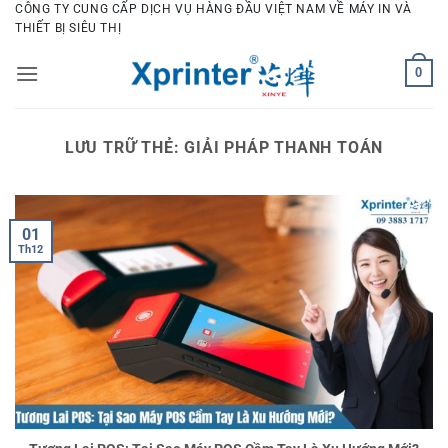
Bỏ
CÔNG TY CUNG CẤP DỊCH VỤ HÀNG ĐẦU VIỆT NAM VỀ MÁY IN VÀ
THIẾT BỊ SIÊU THỊ
qua
nội
0
dung
LƯU TRỮ THẺ:
GIẢI PHÁP THANH TOÁN
01
Th12