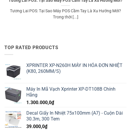
Tương Lai POS: Tại Sao Máy POS Cầm Tay Là Xu Hướng Mới?
Tương Lai POS: Tại Sao Máy POS Cầm Tay Là Xu Hướng Mới?
Trong thời [...]
TOP RATED PRODUCTS
XPRINTER XP-N260H MÁY IN HÓA ĐƠN NHIỆT
(K80, 260MM/S)
Máy In Mã Vạch Xprinter XP-DT108B Chính
Hãng
1.300.000,0
₫
Decal Giấy In Nhiệt 75x100mm (A7) - Cuộn Dài
30.3m, 300 Tem
39.000,0
₫