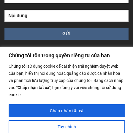
Chúng tôi tôn trọng quyền riêng tư của bạn
Chúng tôi sử dụng cookie để cải thiện trải nghiệm duyệt web
của bạn, hiển thị nội dung hoặc quảng cáo được cá nhân hóa
Công ty TNHH Nam Bình Xương - Số ĐKKD: 0108783483
và phân tích lưu lượng truy cập của chúng tôi. Bằng cách nhấp
cấp ngày 14/06/2019 bởi Sở Kế Hoạch và Đầu Tư Tp. Hà
Nội
vào
"Chấp nhận tất cả"
, bạn đồng ý với việc chúng tôi sử dụng
cookie.
Copyrights @2023 Nam Binh Xuong. All Rights Reserved
Chấp nhận tất cả
Tùy chỉnh