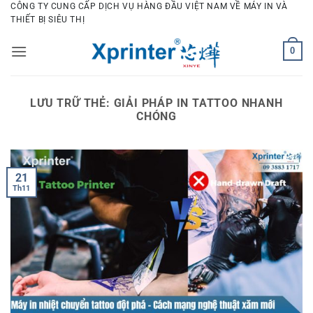
Bỏ
CÔNG TY CUNG CẤP DỊCH VỤ HÀNG ĐẦU VIỆT NAM VỀ MÁY IN VÀ
THIẾT BỊ SIÊU THỊ
qua
nội
0
dung
LƯU TRỮ THẺ:
GIẢI PHÁP IN TATTOO NHANH
CHÓNG
21
Th11