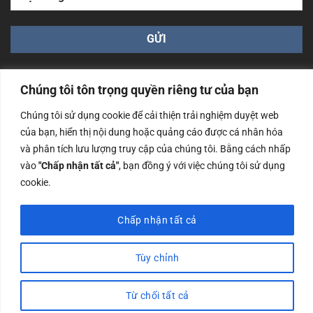
Chúng tôi tôn trọng quyền riêng tư của bạn
Chúng tôi sử dụng cookie để cải thiện trải nghiệm duyệt web
của bạn, hiển thị nội dung hoặc quảng cáo được cá nhân hóa
Công ty TNHH Nam Bình Xương - Số ĐKKD: 0108783483
và phân tích lưu lượng truy cập của chúng tôi. Bằng cách nhấp
cấp ngày 14/06/2019 bởi Sở Kế Hoạch và Đầu Tư Tp. Hà
Nội
vào
"Chấp nhận tất cả"
, bạn đồng ý với việc chúng tôi sử dụng
cookie.
Copyrights @2023 Nam Binh Xuong. All Rights Reserved
Chấp nhận tất cả
Tùy chỉnh
Từ chối tất cả