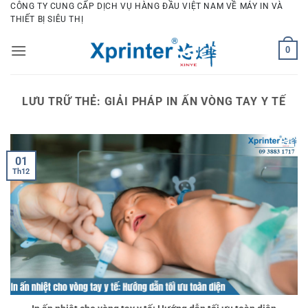
Bỏ
CÔNG TY CUNG CẤP DỊCH VỤ HÀNG ĐẦU VIỆT NAM VỀ MÁY IN VÀ
THIẾT BỊ SIÊU THỊ
qua
nội
0
dung
LƯU TRỮ THẺ:
GIẢI PHÁP IN ẤN VÒNG TAY Y TẾ
01
Th12