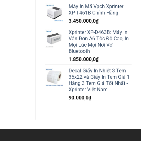
Máy In Mã Vạch Xprinter
XP-T461B Chính Hãng
3.450.000,0
₫
Xprinter XP-D463B: Máy In
Vận Đơn A6 Tốc Độ Cao, In
Mọi Lúc Mọi Nơi Với
Bluetooth
1.850.000,0
₫
Decal Giấy In Nhiệt 3 Tem
35x22 và Giấy In Tem Giá 1
Hàng 3 Tem Giá Tốt Nhất -
Xprinter Việt Nam
90.000,0
₫