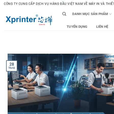
Bỏ
CÔNG TY CUNG CẤP DỊCH VỤ HÀNG ĐẦU VIỆT NAM VỀ MÁY IN VÀ THIẾT 
qua
DANH MỤC SẢN PHẨM
nội
dung
TUYỂN DỤNG
LIÊN HỆ
28
Th10