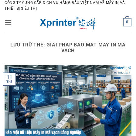
Bỏ
CÔNG TY CUNG CẤP DỊCH VỤ HÀNG ĐẦU VIỆT NAM VỀ MÁY IN VÀ
THIẾT BỊ SIÊU THỊ
qua
nội
0
dung
LƯU TRỮ THẺ:
GIAI PHAP BAO MAT MAY IN MA
VACH
11
Th5