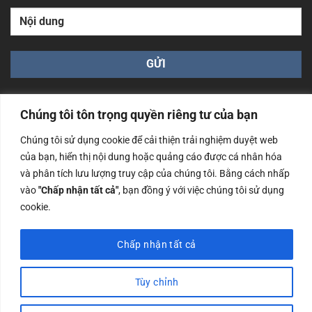
Chúng tôi tôn trọng quyền riêng tư của bạn
Chúng tôi sử dụng cookie để cải thiện trải nghiệm duyệt web
của bạn, hiển thị nội dung hoặc quảng cáo được cá nhân hóa
Công ty TNHH Nam Bình Xương - Số ĐKKD: 0108783483
và phân tích lưu lượng truy cập của chúng tôi. Bằng cách nhấp
cấp ngày 14/06/2019 bởi Sở Kế Hoạch và Đầu Tư Tp. Hà
Nội
vào
"Chấp nhận tất cả"
, bạn đồng ý với việc chúng tôi sử dụng
cookie.
Copyrights @2023 Nam Binh Xuong. All Rights Reserved
Chấp nhận tất cả
Tùy chỉnh