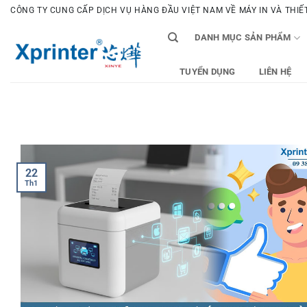
Bỏ
CÔNG TY CUNG CẤP DỊCH VỤ HÀNG ĐẦU VIỆT NAM VỀ MÁY IN VÀ THIẾT 
qua
DANH MỤC SẢN PHẨM
nội
dung
TUYỂN DỤNG
LIÊN HỆ
22
Th1