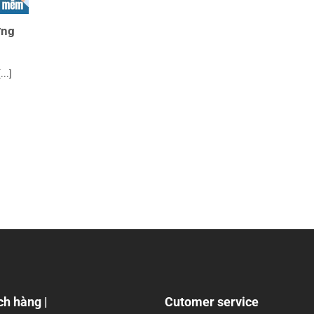
ơng
..]
ch hàng |
Cutomer service