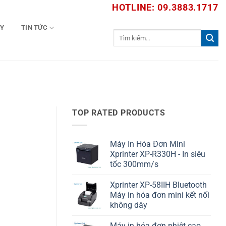
HOTLINE: 09.3883.1717
TY
TIN TỨC
Tìm
kiếm:
TOP RATED PRODUCTS
Máy In Hóa Đơn Mini
Xprinter XP-R330H - In siêu
tốc 300mm/s
Xprinter XP-58IIH Bluetooth
Máy in hóa đơn mini kết nối
không dây
Máy in hóa đơn nhiệt cao