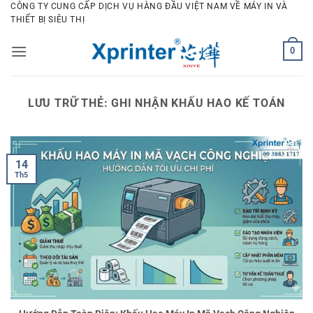
Bỏ
CÔNG TY CUNG CẤP DỊCH VỤ HÀNG ĐẦU VIỆT NAM VỀ MÁY IN VÀ
THIẾT BỊ SIÊU THỊ
qua
nội
0
dung
LƯU TRỮ THẺ:
GHI NHẬN KHẤU HAO KẾ TOÁN
14
Th5