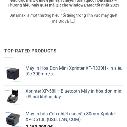
Đầu đọc mã QR miễn phí vận chuyển toàn quốc | Datamax –
Thương hiệu Máy quét mã QR cho Windows/Mac tốt nhất 2023
Datamax là một thương hiệu nổi tiếng trong lĩnh vực máy quét
mã QR và [...]
TOP RATED PRODUCTS
Máy In Hóa Đơn Mini Xprinter XP-R330H - In siêu
tốc 300mm/s
Xprinter XP-58IIH Bluetooth Máy in hóa đơn mini
kết nối không dây
Máy in hóa đơn nhiệt cao cấp 80mm Xprinter
XP-D610L (USB, LAN, COM)
2.150.000,0
₫