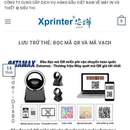
Bỏ
CÔNG TY CUNG CẤP DỊCH VỤ HÀNG ĐẦU VIỆT NAM VỀ MÁY IN VÀ
THIẾT BỊ SIÊU THỊ
qua
nội
0
dung
LƯU TRỮ THẺ:
ĐỌC MÃ QR VÀ MÃ VẠCH
14
Th10