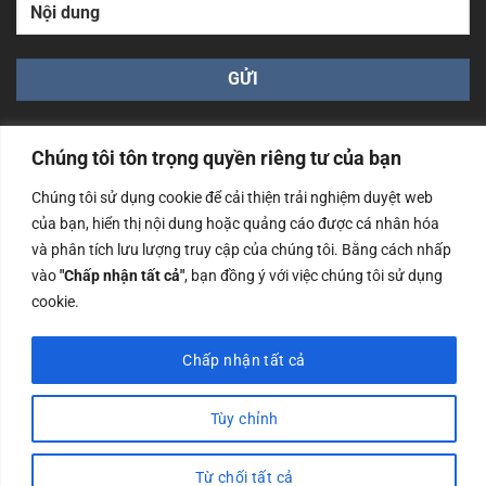
Chúng tôi tôn trọng quyền riêng tư của bạn
Chúng tôi sử dụng cookie để cải thiện trải nghiệm duyệt web
của bạn, hiển thị nội dung hoặc quảng cáo được cá nhân hóa
Công ty TNHH Nam Bình Xương - Số ĐKKD: 0108783483
và phân tích lưu lượng truy cập của chúng tôi. Bằng cách nhấp
cấp ngày 14/06/2019 bởi Sở Kế Hoạch và Đầu Tư Tp. Hà
Nội
vào
"Chấp nhận tất cả"
, bạn đồng ý với việc chúng tôi sử dụng
cookie.
Copyrights @2023 Nam Binh Xuong. All Rights Reserved
Chấp nhận tất cả
Tùy chỉnh
Từ chối tất cả