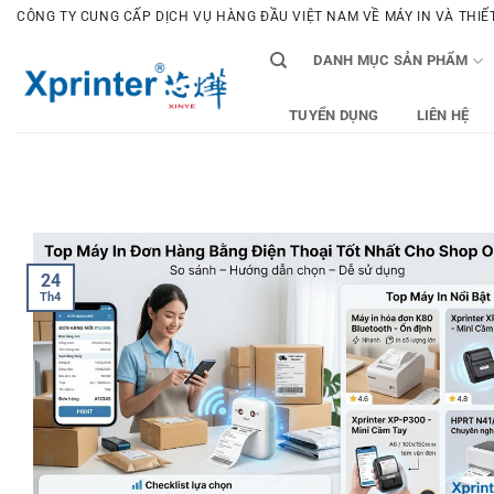
Bỏ
CÔNG TY CUNG CẤP DỊCH VỤ HÀNG ĐẦU VIỆT NAM VỀ MÁY IN VÀ THIẾT 
qua
DANH MỤC SẢN PHẨM
nội
dung
TUYỂN DỤNG
LIÊN HỆ
24
Th4