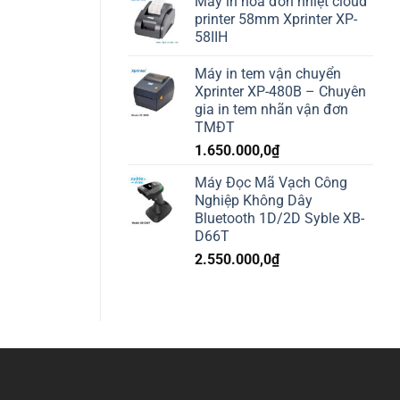
Máy in hóa đơn nhiệt cloud
printer 58mm Xprinter XP-
58IIH
Máy in tem vận chuyển
Xprinter XP-480B – Chuyên
gia in tem nhãn vận đơn
TMĐT
1.650.000,0
₫
Máy Đọc Mã Vạch Công
Nghiệp Không Dây
Bluetooth 1D/2D Syble XB-
D66T
2.550.000,0
₫