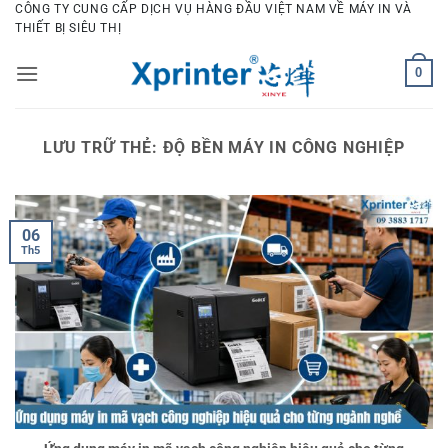
Bỏ
CÔNG TY CUNG CẤP DỊCH VỤ HÀNG ĐẦU VIỆT NAM VỀ MÁY IN VÀ
THIẾT BỊ SIÊU THỊ
qua
nội
0
dung
LƯU TRỮ THẺ:
ĐỘ BỀN MÁY IN CÔNG NGHIỆP
06
Th5