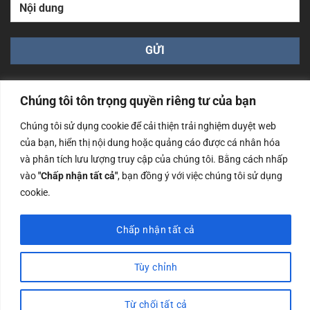
Chúng tôi tôn trọng quyền riêng tư của bạn
Chúng tôi sử dụng cookie để cải thiện trải nghiệm duyệt web
của bạn, hiển thị nội dung hoặc quảng cáo được cá nhân hóa
Công ty TNHH Nam Bình Xương - Số ĐKKD: 0108783483
và phân tích lưu lượng truy cập của chúng tôi. Bằng cách nhấp
cấp ngày 14/06/2019 bởi Sở Kế Hoạch và Đầu Tư Tp. Hà
Nội
vào
"Chấp nhận tất cả"
, bạn đồng ý với việc chúng tôi sử dụng
cookie.
Copyrights @2023 Nam Binh Xuong. All Rights Reserved
Chấp nhận tất cả
Tùy chỉnh
Từ chối tất cả