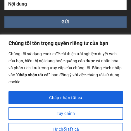
Chúng tôi tôn trọng quyền riêng tư của bạn
Chúng tôi sử dụng cookie để cải thiện trải nghiệm duyệt web
của bạn, hiển thị nội dung hoặc quảng cáo được cá nhân hóa
Công ty TNHH Nam Bình Xương - Số ĐKKD: 0108783483
và phân tích lưu lượng truy cập của chúng tôi. Bằng cách nhấp
cấp ngày 14/06/2019 bởi Sở Kế Hoạch và Đầu Tư Tp. Hà
Nội
vào
"Chấp nhận tất cả"
, bạn đồng ý với việc chúng tôi sử dụng
cookie.
Copyrights @2023 Nam Binh Xuong. All Rights Reserved
Chấp nhận tất cả
Tùy chỉnh
Từ chối tất cả