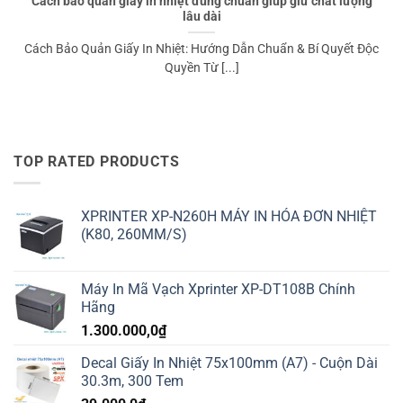
Cách bảo quản giấy in nhiệt đúng chuẩn giúp giữ chất lượng
lâu dài
Cách Bảo Quản Giấy In Nhiệt: Hướng Dẫn Chuẩn & Bí Quyết Độc
Quyền Từ [...]
TOP RATED PRODUCTS
XPRINTER XP-N260H MÁY IN HÓA ĐƠN NHIỆT
(K80, 260MM/S)
Máy In Mã Vạch Xprinter XP-DT108B Chính
Hãng
1.300.000,0
₫
Decal Giấy In Nhiệt 75x100mm (A7) - Cuộn Dài
30.3m, 300 Tem