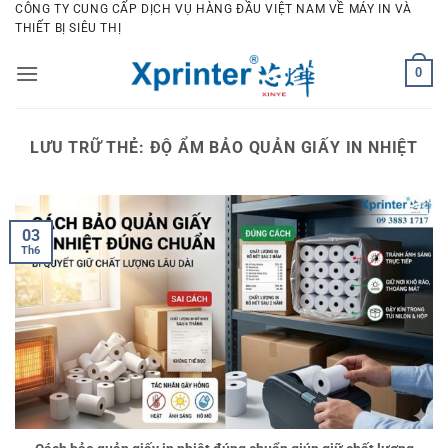
Bỏ
CÔNG TY CUNG CẤP DỊCH VỤ HÀNG ĐẦU VIỆT NAM VỀ MÁY IN VÀ
THIẾT BỊ SIÊU THỊ
qua
nội
0
dung
LƯU TRỮ THẺ:
ĐỘ ẨM BẢO QUẢN GIẤY IN NHIỆT
03
Th6