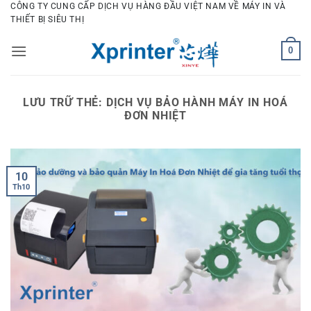
Bỏ
CÔNG TY CUNG CẤP DỊCH VỤ HÀNG ĐẦU VIỆT NAM VỀ MÁY IN VÀ
THIẾT BỊ SIÊU THỊ
qua
nội
0
dung
LƯU TRỮ THẺ:
DỊCH VỤ BẢO HÀNH MÁY IN HOÁ
ĐƠN NHIỆT
10
Th10