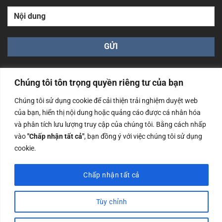
Chúng tôi tôn trọng quyền riêng tư của bạn
Chúng tôi sử dụng cookie để cải thiện trải nghiệm duyệt web
của bạn, hiển thị nội dung hoặc quảng cáo được cá nhân hóa
Công ty TNHH Nam Bình Xương - Số ĐKKD: 0108783483
và phân tích lưu lượng truy cập của chúng tôi. Bằng cách nhấp
cấp ngày 14/06/2019 bởi Sở Kế Hoạch và Đầu Tư Tp. Hà
Nội
vào
"Chấp nhận tất cả"
, bạn đồng ý với việc chúng tôi sử dụng
cookie.
Copyrights @2023 Nam Binh Xuong. All Rights Reserved
Chấp nhận tất cả
Tùy chỉnh