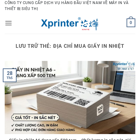
Bỏ
CÔNG TY CUNG CẤP DỊCH VỤ HÀNG ĐẦU VIỆT NAM VỀ MÁY IN VÀ
THIẾT BỊ SIÊU THỊ
qua
nội
0
dung
LƯU TRỮ THẺ:
ĐỊA CHỈ MUA GIẤY IN NHIỆT
28
Th5