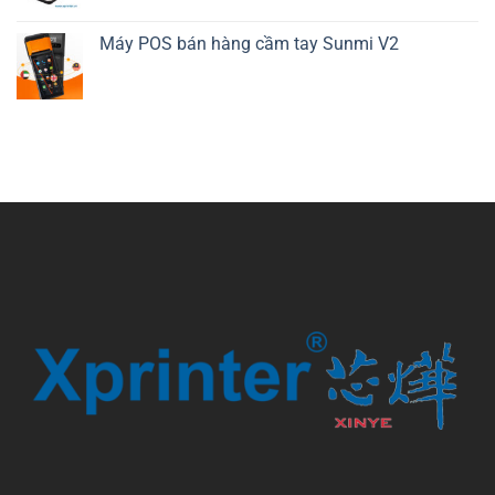
Máy POS bán hàng cầm tay Sunmi V2