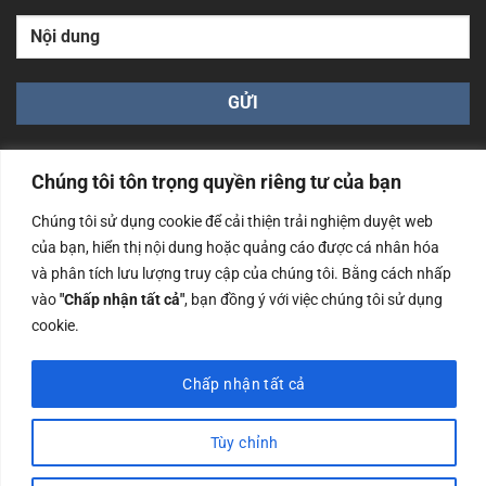
Chúng tôi tôn trọng quyền riêng tư của bạn
Chúng tôi sử dụng cookie để cải thiện trải nghiệm duyệt web
của bạn, hiển thị nội dung hoặc quảng cáo được cá nhân hóa
Công ty TNHH Nam Bình Xương - Số ĐKKD: 0108783483
và phân tích lưu lượng truy cập của chúng tôi. Bằng cách nhấp
cấp ngày 14/06/2019 bởi Sở Kế Hoạch và Đầu Tư Tp. Hà
Nội
vào
"Chấp nhận tất cả"
, bạn đồng ý với việc chúng tôi sử dụng
cookie.
Copyrights @2023 Nam Binh Xuong. All Rights Reserved
Chấp nhận tất cả
Tùy chỉnh