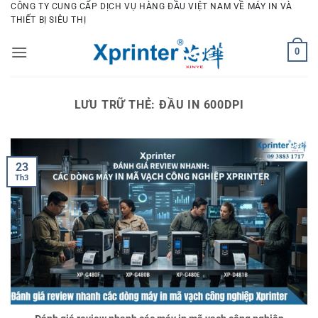
Bỏ
CÔNG TY CUNG CẤP DỊCH VỤ HÀNG ĐẦU VIỆT NAM VỀ MÁY IN VÀ
THIẾT BỊ SIÊU THỊ
qua
nội
0
dung
LƯU TRỮ THẺ:
ĐẦU IN 600DPI
23
Th3