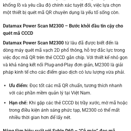
khổng lồ và yêu cầu độ chính xác tuyệt đối, việc lựa chọn
một thiết bị quét mã QR chuyên dụng là yếu tố sống còn.
Datamax Power Scan M2300 – Bước khởi đầu tin cậy cho
quét mã CCCD
Datamax Power Scan M2300
từ lâu đã được biết đến là
dòng máy quét mã vạch 2D phổ thông, hỗ trợ đắc lực trong
việc đọc mã QR trên thẻ CCCD gắn chíp. Với thiết kế nhỏ gọn
và khả năng kết nối Plug-and-Play đơn giản, M2300 là giải
pháp kinh tế cho các điểm giao dịch có lưu lượng vừa phải.
Ưu điểm:
Đọc tốt các mã QR chuẩn, tương thích nhanh
với các phần mềm quản lý tại Việt Nam.
Hạn chế:
Khi gặp các thẻ CCCD bị trầy xước, mờ mã hoặc
trong điều kiện ánh sáng phức tạp, M2300 có thể mất
nhiều thời gian hơn để lấy nét.
Nâng tầm hiệu suất với
Syble D60
– “Cỗ máy” đọc mã