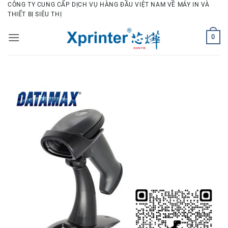
Bỏ
CÔNG TY CUNG CẤP DỊCH VỤ HÀNG ĐẦU VIỆT NAM VỀ MÁY IN VÀ
THIẾT BỊ SIÊU THỊ
qua
nội
0
dung