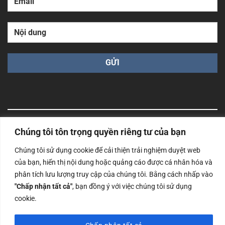
Chúng tôi tôn trọng quyền riêng tư của bạn
Công ty TNHH Nam Bình Xương - Số ĐKKD: 0108783483
cấp ngày 14/06/2019 bởi Sở Kế Hoạch và Đầu Tư Tp. Hà
Chúng tôi sử dụng cookie để cải thiện trải nghiệm duyệt web
Nội
của bạn, hiển thị nội dung hoặc quảng cáo được cá nhân hóa và
Copyrights @2023 Nam Binh Xuong. All Rights Reserved
phân tích lưu lượng truy cập của chúng tôi. Bằng cách nhấp vào
"Chấp nhận tất cả"
, bạn đồng ý với việc chúng tôi sử dụng
cookie.