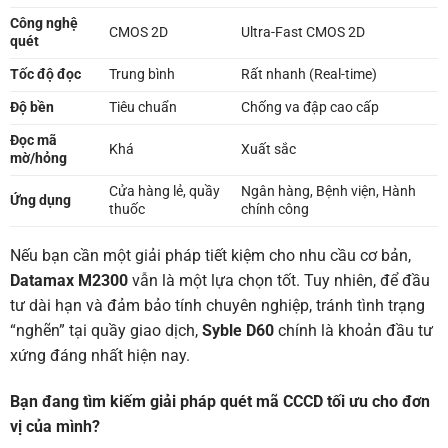
Công nghệ
CMOS 2D
Ultra-Fast CMOS 2D
quét
Tốc độ đọc
Trung bình
Rất nhanh (Real-time)
Độ bền
Tiêu chuẩn
Chống va đập cao cấp
Đọc mã
Khá
Xuất sắc
mờ/hỏng
Cửa hàng lẻ, quầy
Ngân hàng, Bệnh viện, Hành
Ứng dụng
thuốc
chính công
Nếu bạn cần một giải pháp tiết kiệm cho nhu cầu cơ bản,
Datamax M2300
vẫn là một lựa chọn tốt. Tuy nhiên, để đầu
tư dài hạn và đảm bảo tính chuyên nghiệp, tránh tình trạng
“nghẽn” tại quầy giao dịch,
Syble D60
chính là khoản đầu tư
xứng đáng nhất hiện nay.
Bạn đang tìm kiếm giải pháp quét mã CCCD tối ưu cho đơn
vị của mình?