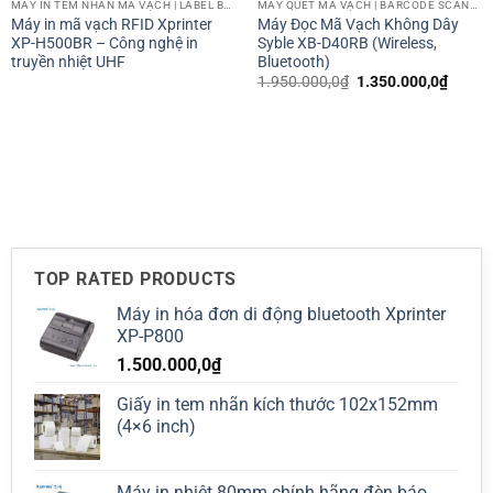
MÁY IN TEM NHÃN MÃ VẠCH | LABEL BARCODE PRINTER
MÁY QUÉT MÃ VẠCH | BARCODE SCANNER
Máy in mã vạch RFID Xprinter
Máy Đọc Mã Vạch Không Dây
XP-H500BR – Công nghệ in
Syble XB-D40RB (Wireless,
truyền nhiệt UHF
Bluetooth)
Giá
Giá
1.950.000,0
₫
1.350.000,0
₫
gốc
hiện
là:
tại
1.950.000,0₫.
là:
1.350.
TOP RATED PRODUCTS
Máy in hóa đơn di động bluetooth Xprinter
XP-P800
1.500.000,0
₫
Giấy in tem nhãn kích thước 102x152mm
(4×6 inch)
Máy in nhiệt 80mm chính hãng đèn báo