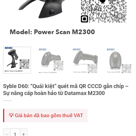
Syble D60: “Quái kiệt” quét mã QR CCCD gắn chíp –
Sự nâng cấp hoàn hảo từ Datamax M2300
💡 Giá bán đã bao gồm thuế VAT
Syble D60: "Quái kiệt" quét mã QR CCCD gắn chíp – Sự nâng cấp hoà