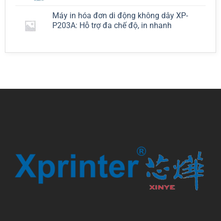
Máy in hóa đơn di động không dây XP-
P203A: Hỗ trợ đa chế độ, in nhanh