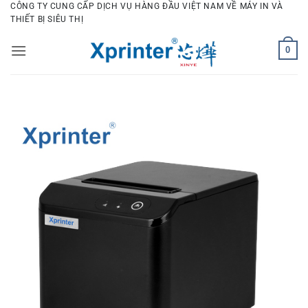
Bỏ
CÔNG TY CUNG CẤP DỊCH VỤ HÀNG ĐẦU VIỆT NAM VỀ MÁY IN VÀ
THIẾT BỊ SIÊU THỊ
qua
nội
0
dung