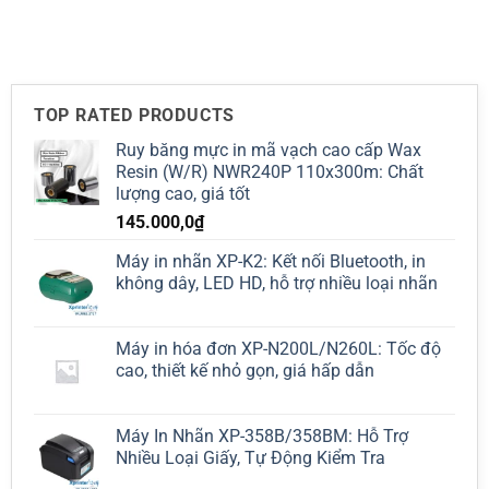
of
5
TOP RATED PRODUCTS
Ruy băng mực in mã vạch cao cấp Wax
Resin (W/R) NWR240P 110x300m: Chất
lượng cao, giá tốt
145.000,0
₫
Máy in nhãn XP-K2: Kết nối Bluetooth, in
không dây, LED HD, hỗ trợ nhiều loại nhãn
Máy in hóa đơn XP-N200L/N260L: Tốc độ
cao, thiết kế nhỏ gọn, giá hấp dẫn
Máy In Nhãn XP-358B/358BM: Hỗ Trợ
Nhiều Loại Giấy, Tự Động Kiểm Tra