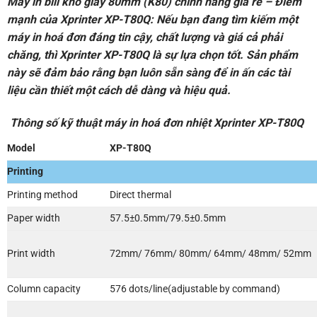
Máy in bill khổ giấy 80mm (K80) chính hãng giá rẻ – Điểm
mạnh của Xprinter XP-T80Q:
Nếu bạn đang tìm kiếm một
máy in hoá đơn đáng tin cậy, chất lượng và giá cả phải
chăng, thì Xprinter XP-T80Q là sự lựa chọn tốt. Sản phẩm
này sẽ đảm bảo rằng bạn luôn sẵn sàng để in ấn các tài
liệu cần thiết một cách dễ dàng và hiệu quả.
Thông số kỹ thuật máy in hoá đơn nhiệt Xprinter XP-T80Q
Model
XP-T80Q
Printing
Printing method
Direct thermal
Paper width
57.5±0.5mm/79.5±0.5mm
Print width
72mm/ 76mm/ 80mm/ 64mm/ 48mm/ 52mm
Column capacity
576 dots/line(adjustable by command)