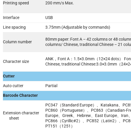
Printing speed
200 mm/s Max.
Interface
USB
Line spacing
3.75mm (Adjustable by commands)
80mm paper: Font A – 42 columns or 48 colum
Column number
columns/ Chinese, traditional Chinese – 21 co
ANK，Font A：1.5×3.0mm（12×24 dots） Fon
Character size
Chinese, traditional Chinese:3.0×3.0mm（24×
Cutter
Auto cutter
Partial
Barcode Character
PC347（Standard Europe）、Katakana、PC85
PC860（Portuguese）、PC863（Canadian-F
Extension character
Europe、Greek、Hebrew、East Europe、Ira
sheet
PC866（Cyrillic#2）、PC852（Latin2）、PC85
PT151（1251）