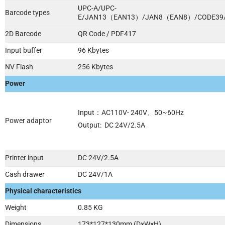
UPC-A/UPC-
Barcode types
E/JAN13（EAN13）/JAN8（EAN8）/CODE39/
2D Barcode
QR Code / PDF417
Input buffer
96 Kbytes
NV Flash
256 Kbytes
Power
Input：AC110V- 240V、50~60Hz
Power adaptor
Output: DC 24V/2.5A
Printer input
DC 24V/2.5A
Cash drawer
DC 24V/1A
Physical characteristics
Weight
0.85 KG
Dimensions
173*127*130mm (D×W×H)