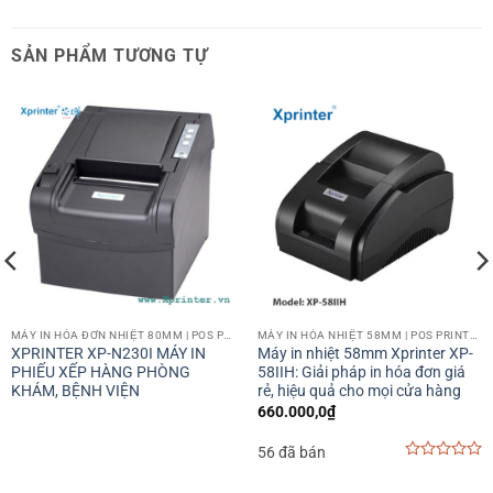
SẢN PHẨM TƯƠNG TỰ
MÁY IN HÓA ĐƠN NHIỆT 80MM | POS PRINTER 80MM
MÁY IN HÓA NHIỆT 58MM | POS PRINTER 58MM
XPRINTER XP-N230I MÁY IN
Máy in nhiệt 58mm Xprinter XP-
PHIẾU XẾP HÀNG PHÒNG
58IIH: Giải pháp in hóa đơn giá
KHÁM, BỆNH VIỆN
rẻ, hiệu quả cho mọi cửa hàng
660.000,0
₫
56 đã bán
0
out