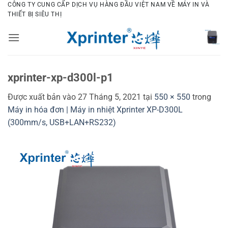
Bỏ
CÔNG TY CUNG CẤP DỊCH VỤ HÀNG ĐẦU VIỆT NAM VỀ MÁY IN VÀ
THIẾT BỊ SIÊU THỊ
qua
nội
dung
xprinter-xp-d300l-p1
Được xuất bản vào
27 Tháng 5, 2021
tại
550 × 550
trong
Máy in hóa đơn | Máy in nhiệt Xprinter XP-D300L
(300mm/s, USB+LAN+RS232)