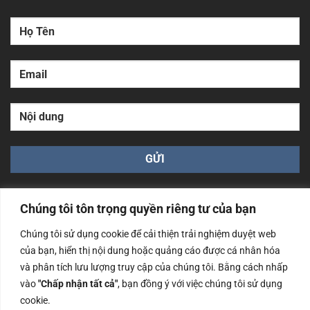
Chúng tôi tôn trọng quyền riêng tư của bạn
Chúng tôi sử dụng cookie để cải thiện trải nghiệm duyệt web
của bạn, hiển thị nội dung hoặc quảng cáo được cá nhân hóa
Công ty TNHH Nam Bình Xương - Số ĐKKD: 0108783483
và phân tích lưu lượng truy cập của chúng tôi. Bằng cách nhấp
cấp ngày 14/06/2019 bởi Sở Kế Hoạch và Đầu Tư Tp. Hà
Nội
vào
"Chấp nhận tất cả"
, bạn đồng ý với việc chúng tôi sử dụng
cookie.
Copyrights @2023 Nam Binh Xuong. All Rights Reserved