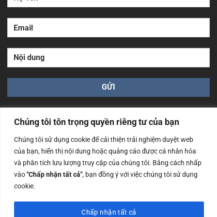
Chúng tôi tôn trọng quyền riêng tư của bạn
Chúng tôi sử dụng cookie để cải thiện trải nghiệm duyệt web
của bạn, hiển thị nội dung hoặc quảng cáo được cá nhân hóa
Công ty TNHH Nam Bình Xương - Số ĐKKD: 0108783483
và phân tích lưu lượng truy cập của chúng tôi. Bằng cách nhấp
cấp ngày 14/06/2019 bởi Sở Kế Hoạch và Đầu Tư Tp. Hà
Nội
vào
"Chấp nhận tất cả"
, bạn đồng ý với việc chúng tôi sử dụng
cookie.
Copyrights @2023 Nam Binh Xuong. All Rights Reserved
Chấp nhận tất cả