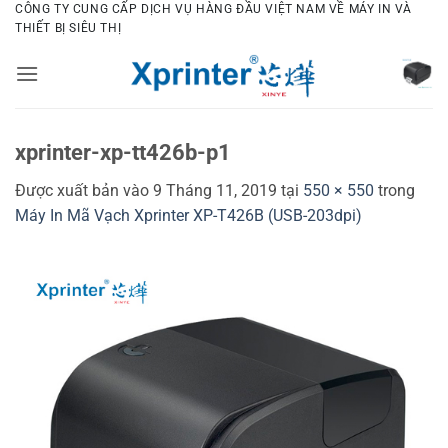
Bỏ
CÔNG TY CUNG CẤP DỊCH VỤ HÀNG ĐẦU VIỆT NAM VỀ MÁY IN VÀ
THIẾT BỊ SIÊU THỊ
qua
nội
dung
xprinter-xp-tt426b-p1
Được xuất bản vào
9 Tháng 11, 2019
tại
550 × 550
trong
Máy In Mã Vạch Xprinter XP-T426B (USB-203dpi)