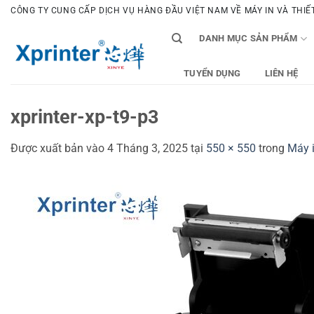
Bỏ
CÔNG TY CUNG CẤP DỊCH VỤ HÀNG ĐẦU VIỆT NAM VỀ MÁY IN VÀ THIẾT 
qua
DANH MỤC SẢN PHẨM
nội
dung
TUYỂN DỤNG
LIÊN HỆ
xprinter-xp-t9-p3
Được xuất bản vào
4 Tháng 3, 2025
tại
550 × 550
trong
Máy i