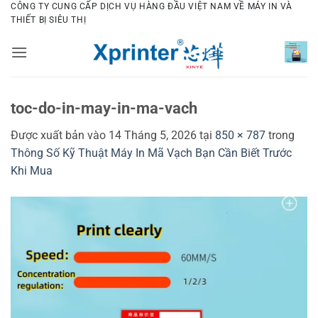
Bỏ
CÔNG TY CUNG CẤP DỊCH VỤ HÀNG ĐẦU VIỆT NAM VỀ MÁY IN VÀ
THIẾT BỊ SIÊU THỊ
qua
nội
dung
toc-do-in-may-in-ma-vach
Được xuất bản vào
14 Tháng 5, 2026
tại
850 × 787
trong
Thông Số Kỹ Thuật Máy In Mã Vạch Bạn Cần Biết Trước
Khi Mua