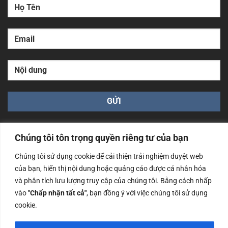
Chúng tôi tôn trọng quyền riêng tư của bạn
Chúng tôi sử dụng cookie để cải thiện trải nghiệm duyệt web
của bạn, hiển thị nội dung hoặc quảng cáo được cá nhân hóa
Công ty TNHH Nam Bình Xương - Số ĐKKD: 0108783483
và phân tích lưu lượng truy cập của chúng tôi. Bằng cách nhấp
cấp ngày 14/06/2019 bởi Sở Kế Hoạch và Đầu Tư Tp. Hà
Nội
vào
"Chấp nhận tất cả"
, bạn đồng ý với việc chúng tôi sử dụng
cookie.
Copyrights @2023 Nam Binh Xuong. All Rights Reserved