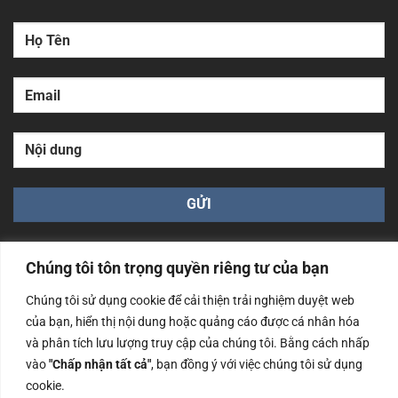
Chúng tôi tôn trọng quyền riêng tư của bạn
Chúng tôi sử dụng cookie để cải thiện trải nghiệm duyệt web
của bạn, hiển thị nội dung hoặc quảng cáo được cá nhân hóa
Công ty TNHH Nam Bình Xương - Số ĐKKD: 0108783483
và phân tích lưu lượng truy cập của chúng tôi. Bằng cách nhấp
cấp ngày 14/06/2019 bởi Sở Kế Hoạch và Đầu Tư Tp. Hà
Nội
vào
"Chấp nhận tất cả"
, bạn đồng ý với việc chúng tôi sử dụng
cookie.
Copyrights @2023 Nam Binh Xuong. All Rights Reserved