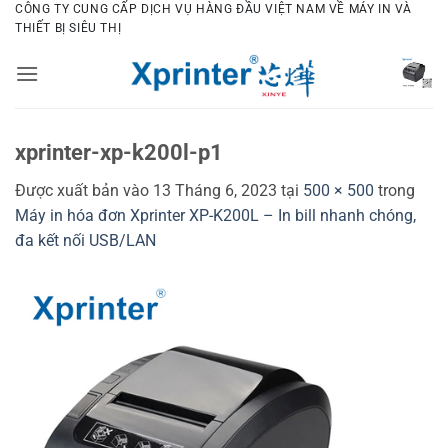
Bỏ
CÔNG TY CUNG CẤP DỊCH VỤ HÀNG ĐẦU VIỆT NAM VỀ MÁY IN VÀ
THIẾT BỊ SIÊU THỊ
qua
nội
dung
xprinter-xp-k200l-p1
Được xuất bản vào
13 Tháng 6, 2023
tại
500 × 500
trong
Máy in hóa đơn Xprinter XP-K200L – In bill nhanh chóng,
đa kết nối USB/LAN