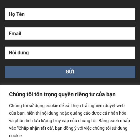
Chúng tôi tôn trọng quyền riêng tư của bạn
Chúng tôi sử dụng cookie để cải thiện trải nghiệm duyệt web
của bạn, hiển thị nội dung hoặc quảng cáo được cá nhân hóa
Công ty TNHH Nam Bình Xương - Số ĐKKD: 0108783483
và phân tích lưu lượng truy cập của chúng tôi. Bằng cách nhấp
cấp ngày 14/06/2019 bởi Sở Kế Hoạch và Đầu Tư Tp. Hà
Nội
vào
"Chấp nhận tất cả"
, bạn đồng ý với việc chúng tôi sử dụng
cookie.
Copyrights @2023 Nam Binh Xuong. All Rights Reserved