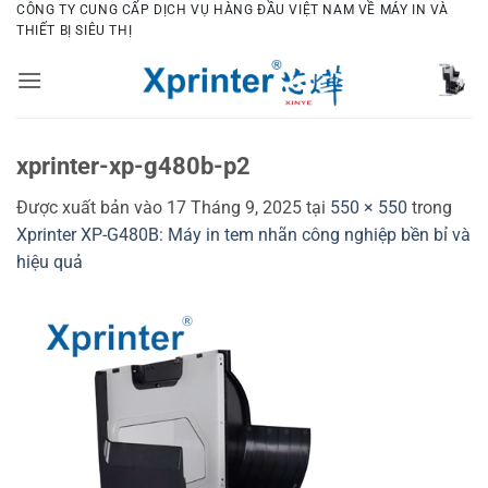
Bỏ
CÔNG TY CUNG CẤP DỊCH VỤ HÀNG ĐẦU VIỆT NAM VỀ MÁY IN VÀ
THIẾT BỊ SIÊU THỊ
qua
nội
dung
xprinter-xp-g480b-p2
Được xuất bản vào
17 Tháng 9, 2025
tại
550 × 550
trong
Xprinter XP-G480B: Máy in tem nhãn công nghiệp bền bỉ và
hiệu quả