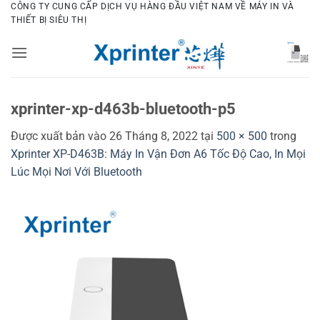
Bỏ
CÔNG TY CUNG CẤP DỊCH VỤ HÀNG ĐẦU VIỆT NAM VỀ MÁY IN VÀ
THIẾT BỊ SIÊU THỊ
qua
nội
dung
xprinter-xp-d463b-bluetooth-p5
Được xuất bản vào
26 Tháng 8, 2022
tại
500 × 500
trong
Xprinter XP-D463B: Máy In Vận Đơn A6 Tốc Độ Cao, In Mọi
Lúc Mọi Nơi Với Bluetooth