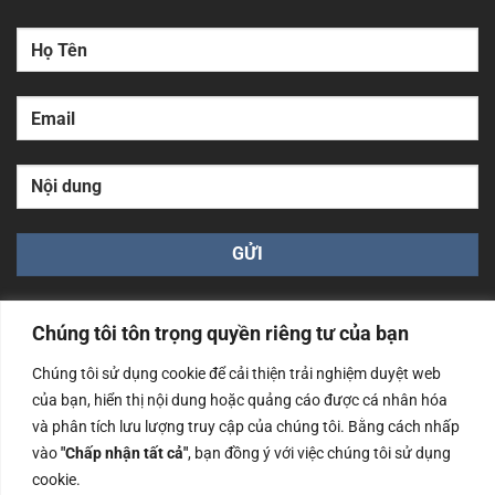
Chúng tôi tôn trọng quyền riêng tư của bạn
Chúng tôi sử dụng cookie để cải thiện trải nghiệm duyệt web
của bạn, hiển thị nội dung hoặc quảng cáo được cá nhân hóa
Công ty TNHH Nam Bình Xương - Số ĐKKD: 0108783483
và phân tích lưu lượng truy cập của chúng tôi. Bằng cách nhấp
cấp ngày 14/06/2019 bởi Sở Kế Hoạch và Đầu Tư Tp. Hà
Nội
vào
"Chấp nhận tất cả"
, bạn đồng ý với việc chúng tôi sử dụng
cookie.
Copyrights @2023 Nam Binh Xuong. All Rights Reserved