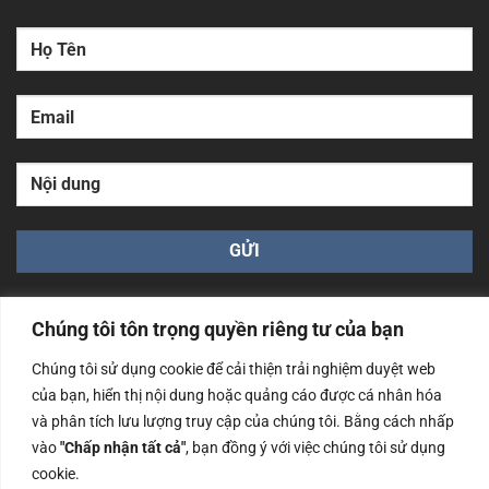
Chúng tôi tôn trọng quyền riêng tư của bạn
Chúng tôi sử dụng cookie để cải thiện trải nghiệm duyệt web
của bạn, hiển thị nội dung hoặc quảng cáo được cá nhân hóa
Công ty TNHH Nam Bình Xương - Số ĐKKD: 0108783483
và phân tích lưu lượng truy cập của chúng tôi. Bằng cách nhấp
cấp ngày 14/06/2019 bởi Sở Kế Hoạch và Đầu Tư Tp. Hà
Nội
vào
"Chấp nhận tất cả"
, bạn đồng ý với việc chúng tôi sử dụng
cookie.
Copyrights @2023 Nam Binh Xuong. All Rights Reserved