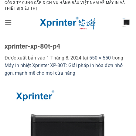
Bỏ
CÔNG TY CUNG CẤP DỊCH VỤ HÀNG ĐẦU VIỆT NAM VỀ MÁY IN VÀ
THIẾT BỊ SIÊU THỊ
qua
nội
dung
xprinter-xp-80t-p4
Được xuất bản vào
1 Tháng 8, 2024
tại
550 × 550
trong
Máy in nhiệt Xprinter XP-80T: Giải pháp in hóa đơn nhỏ
gọn, mạnh mẽ cho mọi cửa hàng