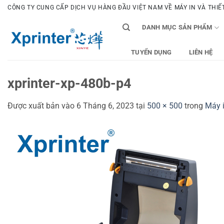
Bỏ
CÔNG TY CUNG CẤP DỊCH VỤ HÀNG ĐẦU VIỆT NAM VỀ MÁY IN VÀ THIẾT 
qua
DANH MỤC SẢN PHẨM
nội
dung
TUYỂN DỤNG
LIÊN HỆ
xprinter-xp-480b-p4
Được xuất bản vào
6 Tháng 6, 2023
tại
500 × 500
trong
Máy 