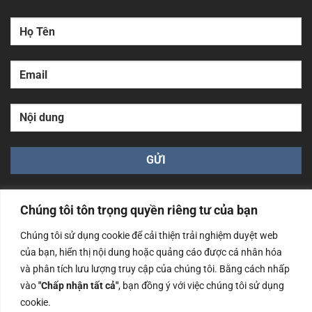
Chúng tôi tôn trọng quyền riêng tư của bạn
Chúng tôi sử dụng cookie để cải thiện trải nghiệm duyệt web
của bạn, hiển thị nội dung hoặc quảng cáo được cá nhân hóa
Công ty TNHH Nam Bình Xương - Số ĐKKD: 0108783483
và phân tích lưu lượng truy cập của chúng tôi. Bằng cách nhấp
cấp ngày 14/06/2019 bởi Sở Kế Hoạch và Đầu Tư Tp. Hà
Nội
vào
"Chấp nhận tất cả"
, bạn đồng ý với việc chúng tôi sử dụng
cookie.
Copyrights @2023 Nam Binh Xuong. All Rights Reserved