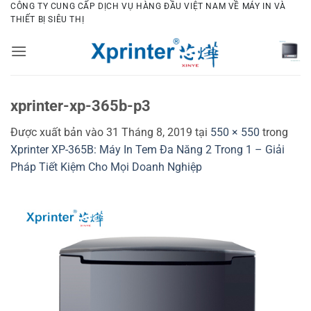
Bỏ
CÔNG TY CUNG CẤP DỊCH VỤ HÀNG ĐẦU VIỆT NAM VỀ MÁY IN VÀ
THIẾT BỊ SIÊU THỊ
qua
nội
dung
xprinter-xp-365b-p3
Được xuất bản vào
31 Tháng 8, 2019
tại
550 × 550
trong
Xprinter XP-365B: Máy In Tem Đa Năng 2 Trong 1 – Giải
Pháp Tiết Kiệm Cho Mọi Doanh Nghiệp