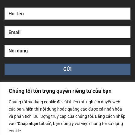
Chúng tôi tôn trọng quyền riêng tư của bạn
Chúng tôi sử dụng cookie để cải thiện trải nghiệm duyệt web
của bạn, hiển thị nội dung hoặc quảng cáo được cá nhân hóa
Công ty TNHH Nam Bình Xương - Số ĐKKD: 0108783483
và phân tích lưu lượng truy cập của chúng tôi. Bằng cách nhấp
cấp ngày 14/06/2019 bởi Sở Kế Hoạch và Đầu Tư Tp. Hà
Nội
vào
"Chấp nhận tất cả"
, bạn đồng ý với việc chúng tôi sử dụng
cookie.
Copyrights @2023 Nam Binh Xuong. All Rights Reserved