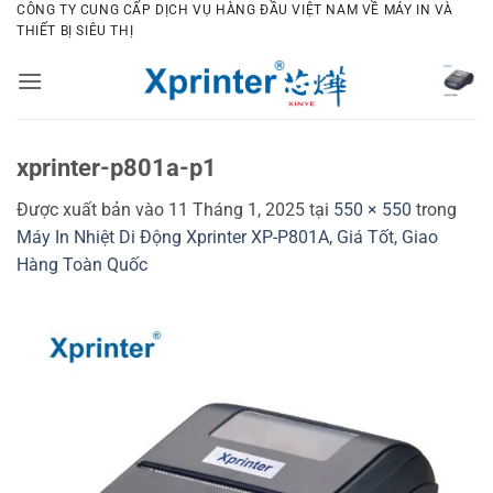
Bỏ
CÔNG TY CUNG CẤP DỊCH VỤ HÀNG ĐẦU VIỆT NAM VỀ MÁY IN VÀ
THIẾT BỊ SIÊU THỊ
qua
nội
dung
xprinter-p801a-p1
Được xuất bản vào
11 Tháng 1, 2025
tại
550 × 550
trong
Máy In Nhiệt Di Động Xprinter XP-P801A, Giá Tốt, Giao
Hàng Toàn Quốc