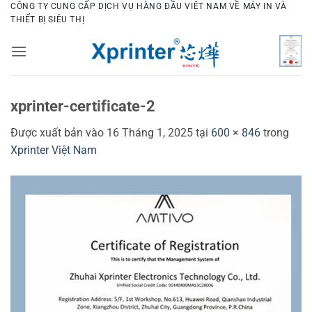
Bỏ
CÔNG TY CUNG CẤP DỊCH VỤ HÀNG ĐẦU VIỆT NAM VỀ MÁY IN VÀ
THIẾT BỊ SIÊU THỊ
qua
nội
dung
xprinter-certificate-2
Được xuất bản vào
16 Tháng 1, 2025
tại
600 × 846
trong
Xprinter Việt Nam