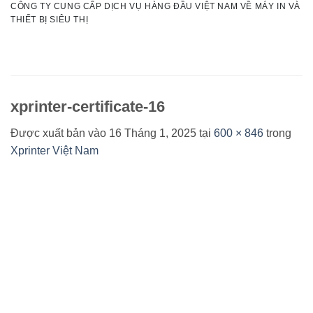
CÔNG TY CUNG CẤP DỊCH VỤ HÀNG ĐẦU VIỆT NAM VỀ MÁY IN VÀ
Bỏ
THIẾT BỊ SIÊU THỊ
qua
nội
dung
xprinter-certificate-16
Được xuất bản vào
16 Tháng 1, 2025
tại
600 × 846
trong
Xprinter Việt Nam